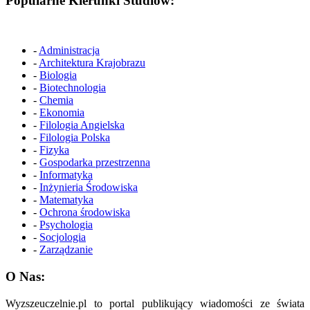
Popularne Kierunki Studiów:
-
Administracja
-
Architektura Krajobrazu
-
Biologia
-
Biotechnologia
-
Chemia
-
Ekonomia
-
Filologia Angielska
-
Filologia Polska
-
Fizyka
-
Gospodarka przestrzenna
-
Informatyka
-
Inżynieria Środowiska
-
Matematyka
-
Ochrona środowiska
-
Psychologia
-
Socjologia
-
Zarządzanie
O Nas:
Wyzszeuczelnie.pl to portal publikujący wiadomości ze świata