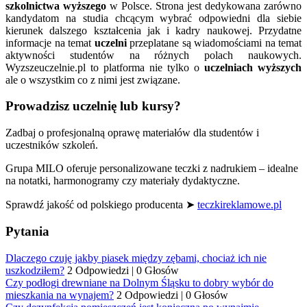
szkolnictwa wyższego
w Polsce. Strona jest dedykowana zarówno
kandydatom na studia chcącym wybrać odpowiedni dla siebie
kierunek dalszego kształcenia jak i kadry naukowej. Przydatne
informacje na temat
uczelni
przeplatane są wiadomościami na temat
aktywności studentów na różnych polach naukowych.
Wyzszeuczelnie.pl to platforma nie tylko o
uczelniach wyższych
ale o wszystkim co z nimi jest związane.
Prowadzisz uczelnię lub kursy?
Zadbaj o profesjonalną oprawę materiałów dla studentów i
uczestników szkoleń.
Grupa MILO oferuje personalizowane teczki z nadrukiem – idealne
na notatki, harmonogramy czy materiały dydaktyczne.
Sprawdź jakość od polskiego producenta ➤
teczkireklamowe.pl
Pytania
Dlaczego czuję jakby piasek między zębami, chociaż ich nie
uszkodziłem?
2 Odpowiedzi
|
0 Głosów
Czy podłogi drewniane na Dolnym Śląsku to dobry wybór do
mieszkania na wynajem?
2 Odpowiedzi
|
0 Głosów