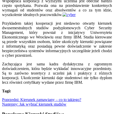
Współpraca korporacji z wyższymi uczelnia jest obecnie bardzo
często spotykana. Pozwala ona na przedstawienie konkretnych
wymagań od studentów oraz absolwentów a co za tym idzie,
wyszkolenie idealnych pracowników.
Przykładem takiej kooperacji jest niedawno otwarty kierunek
dwusemestralnych studiów podyplomowych Cyber Security
Management, który powstał z inicjatywy Uniwersytetu
Ekonomicznego we Wrocławiu oraz firmy IBM. Studia kierowane
są przede wszystkim osobom, które ukończyły kierunki powiązane
z informatyką oraz posiadają pewne doświadczenie w zakresie
bezpieczeństwa systemów informacyjnych szczególnie jeżeli chodzi
o cyber przestrzeń.
Zachęcająca jest sama kadra dydaktyczna z ogromnym
doświadczeniem, która będzie wykładać innowacyjne przedmioty.
Są to zarówno teoretycy z uczelni jak i praktycy z różnych
korporacji. Ukończenie kierunki daje studentowi nie tylko dyplom
lecz również certyfikaty wydane przez firmę IBM.
Tagi:
Poprzedni:
Kierunek zamawiany – co to takiego?
Następny:
Jak wybrać kierunek studiów