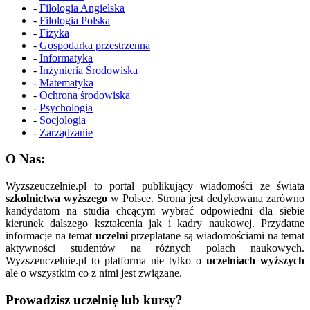
-
Filologia Angielska
-
Filologia Polska
-
Fizyka
-
Gospodarka przestrzenna
-
Informatyka
-
Inżynieria Środowiska
-
Matematyka
-
Ochrona środowiska
-
Psychologia
-
Socjologia
-
Zarządzanie
O Nas:
Wyzszeuczelnie.pl to portal publikujący wiadomości ze świata
szkolnictwa wyższego
w Polsce. Strona jest dedykowana zarówno
kandydatom na studia chcącym wybrać odpowiedni dla siebie
kierunek dalszego kształcenia jak i kadry naukowej. Przydatne
informacje na temat
uczelni
przeplatane są wiadomościami na temat
aktywności studentów na różnych polach naukowych.
Wyzszeuczelnie.pl to platforma nie tylko o
uczelniach wyższych
ale o wszystkim co z nimi jest związane.
Prowadzisz uczelnię lub kursy?