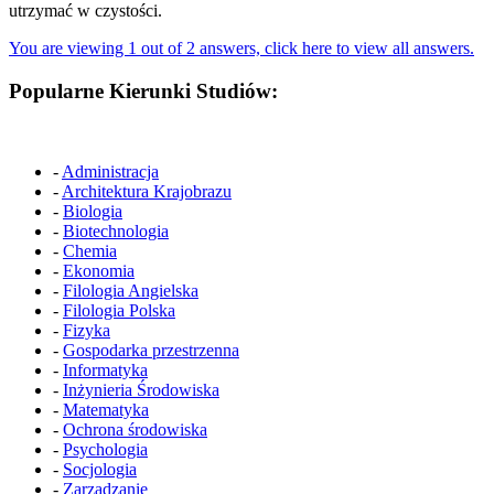
utrzymać w czystości.
You are viewing 1 out of 2 answers, click here to view all answers.
Popularne Kierunki Studiów:
-
Administracja
-
Architektura Krajobrazu
-
Biologia
-
Biotechnologia
-
Chemia
-
Ekonomia
-
Filologia Angielska
-
Filologia Polska
-
Fizyka
-
Gospodarka przestrzenna
-
Informatyka
-
Inżynieria Środowiska
-
Matematyka
-
Ochrona środowiska
-
Psychologia
-
Socjologia
-
Zarządzanie