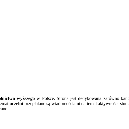
olnictwa wyższego
w Polsce. Strona jest dedykowana zarówno kand
 temat
uczelni
przeplatane są wiadomościami na temat aktywności stud
zane.