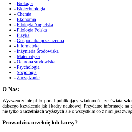
-
Biologia
-
Biotechnologia
-
Chemia
-
Ekonomia
-
Filologia Angielska
-
Filologia Polska
-
Fizyka
-
Gospodarka przestrzenna
-
Informatyka
-
Inżynieria Środowiska
-
Matematyka
-
Ochrona środowiska
-
Psychologia
-
Socjologia
-
Zarządzanie
O Nas:
Wyzszeuczelnie.pl to portal publikujący wiadomości ze świata
szk
dalszego kształcenia jak i kadry naukowej. Przydatne informacje na
nie tylko o
uczelniach wyższych
ale o wszystkim co z nimi jest zwią
Prowadzisz uczelnię lub kursy?