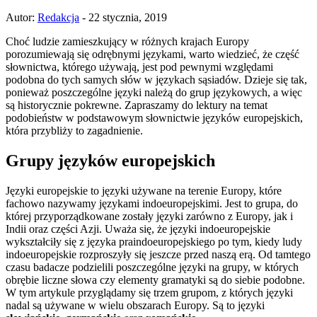
Autor:
Redakcja
- 22 stycznia, 2019
Choć ludzie zamieszkujący w różnych krajach Europy
porozumiewają się odrębnymi językami, warto wiedzieć, że część
słownictwa, którego używają, jest pod pewnymi względami
podobna do tych samych słów w językach sąsiadów. Dzieje się tak,
ponieważ poszczególne języki należą do grup językowych, a więc
są historycznie pokrewne. Zapraszamy do lektury na temat
podobieństw w podstawowym słownictwie języków europejskich,
która przybliży to zagadnienie.
Grupy języków europejskich
Języki europejskie to języki używane na terenie Europy, które
fachowo nazywamy językami indoeuropejskimi. Jest to grupa, do
której przyporządkowane zostały języki zarówno z Europy, jak i
Indii oraz części Azji. Uważa się, że języki indoeuropejskie
wykształciły się z języka praindoeuropejskiego po tym, kiedy ludy
indoeuropejskie rozproszyły się jeszcze przed naszą erą. Od tamtego
czasu badacze podzielili poszczególne języki na grupy, w których
obrębie liczne słowa czy elementy gramatyki są do siebie podobne.
W tym artykule przyglądamy się trzem grupom, z których języki
nadal są używane w wielu obszarach Europy. Są to języki