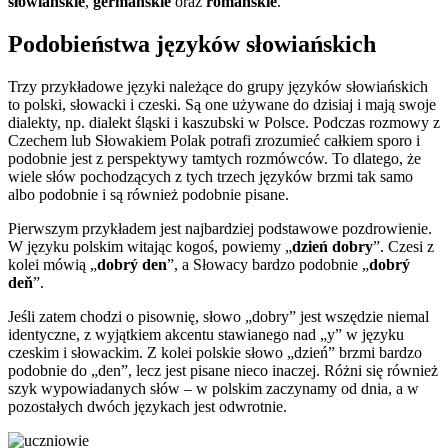
słowiańskie
,
germańskie
oraz
romańskie
.
Podobieństwa języków słowiańskich
Trzy przykładowe języki należące do grupy języków słowiańskich
to polski, słowacki i czeski. Są one używane do dzisiaj i mają swoje
dialekty, np. dialekt śląski i kaszubski w Polsce. Podczas rozmowy z
Czechem lub Słowakiem Polak potrafi zrozumieć całkiem sporo i
podobnie jest z perspektywy tamtych rozmówców. To dlatego, że
wiele słów pochodzących z tych trzech języków brzmi tak samo
albo podobnie i są również podobnie pisane.
Pierwszym przykładem jest najbardziej podstawowe pozdrowienie.
W języku polskim witając kogoś, powiemy „
dzień dobry
”. Czesi z
kolei mówią „
dobrý den
”, a Słowacy bardzo podobnie „
dobrý
deň
”.
Jeśli zatem chodzi o pisownię, słowo „dobry” jest wszędzie niemal
identyczne, z wyjątkiem akcentu stawianego nad „y” w języku
czeskim i słowackim. Z kolei polskie słowo „dzień” brzmi bardzo
podobnie do „den”, lecz jest pisane nieco inaczej. Różni się również
szyk wypowiadanych słów – w polskim zaczynamy od dnia, a w
pozostałych dwóch językach jest odwrotnie.