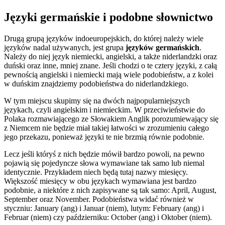
Języki germańskie i podobne słownictwo
Drugą grupą języków indoeuropejskich, do której należy wiele
języków nadal używanych, jest grupa
języków germańskich
.
Należy do niej język niemiecki, angielski, a także niderlandzki oraz
duński oraz inne, mniej znane. Jeśli chodzi o te cztery języki, z całą
pewnością angielski i niemiecki mają wiele podobieństw, a z kolei
w duńskim znajdziemy podobieństwa do niderlandzkiego.
W tym miejscu skupimy się na dwóch najpopularniejszych
językach, czyli angielskim i niemieckim. W przeciwieństwie do
Polaka rozmawiającego ze Słowakiem Anglik porozumiewający się
z Niemcem nie będzie miał takiej łatwości w zrozumieniu całego
jego przekazu, ponieważ języki te nie brzmią równie podobnie.
Lecz jeśli któryś z nich będzie mówił bardzo powoli, na pewno
pojawią się pojedyncze słowa wymawiane tak samo lub niemal
identycznie. Przykładem niech będą tutaj nazwy miesięcy.
Większość miesięcy w obu językach wymawiana jest bardzo
podobnie, a niektóre z nich zapisywane są tak samo: April, August,
September oraz November. Podobieństwa widać również w
styczniu: January (ang) i Januar (niem), lutym: February (ang) i
Februar (niem) czy październiku: October (ang) i Oktober (niem).