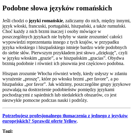
Podobne słowa języków romańskich
Jeśli chodzi o
języki romańskie
, zaliczamy do nich, między innymi,
język włoski, francuski, portugalski, hiszpański, a także rumuński.
Choć każdy z nich brzmi inaczej i osoby mówiące w
poszczególnych językach nie byłyby w stanie zrozumieć całości
wypowiedzi reprezentanta innego z tych krajów, w przypadku
języka włoskiego i hiszpańskiego istnieje bardzo wiele podobnych
do siebie słów. Pierwszym przykładem jest słowo „dziękuję”, czyli
w języku włoskim „grazie”, a w hiszpańskim „gracias”. Obydwa
brzmią podobnie i również ich pisownia jest częściowo podobna.
Hiszpan zrozumie Włocha również wtedy, kiedy usłyszy w zdaniu
wyrażenie „proszę”, które po włosku brzmi „per favore”, a po
hiszpańsku „por favor”. Jak widzimy, poszczególne grupy językowe
pozwalają na dostrzeżenie podobieństw pomiędzy językami
pochodzącymi z sąsiednich lub niedalekich obszarów, co jest
niezwykle pomocne podczas nauki i podróży.
Potrzebujesz profesjonalnego tłumaczenia z jednego z języków
europejskich? Sprawdź ofertę Yellow
.
Tagi: