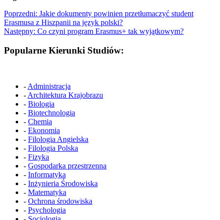
Poprzedni:
Jakie dokumenty powinien przetłumaczyć student
Erasmusa z Hiszpanii na język polski?
Następny:
Co czyni program Erasmus+ tak wyjątkowym?
Popularne Kierunki Studiów:
-
Administracja
-
Architektura Krajobrazu
-
Biologia
-
Biotechnologia
-
Chemia
-
Ekonomia
-
Filologia Angielska
-
Filologia Polska
-
Fizyka
-
Gospodarka przestrzenna
-
Informatyka
-
Inżynieria Środowiska
-
Matematyka
-
Ochrona środowiska
-
Psychologia
-
Socjologia