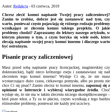
Autor:
Redakcja
- 03 czerwca, 2019
Chcesz zlecić komuś napisanie Twojej pracy zaliczeniowej?
Zanim to zrobisz, dobrze jest się zastanowić nad tym, czy
warto, ponieważ często pojawiają się różnego rodzaju problemy
wynikające ze zlecenia komuś takiego projektu. O jakie
problemy chodzi? Zapraszamy do lektury naszego artykułu, w
którym piszemy o tym, z czym boryka się wiele osób, które
zlecają napisanie swojej pracy komuś innemu i dlaczego warto
być ostrożnym.
Pisanie pracy zaliczeniowej
Masz przed sobą napisanie pracy licencjackiej, magisterskiej czy
doktoranckiej, bądź nieco krótszego eseju i zastanawiasz się nad
zleceniem tego komuś innemu? Wydaje Ci się, że nie masz
wystarczająco dużo czasu, ciekawego pomysłu, albo po prostu nie
chce Ci się pisać? Zanim zlecisz to komuś innemu,
zapoznaj się z
opiniami w Internecie i wybieraj wiarygodne źródła
. Choć
wydaje się, że nie ma w takim zleceniu niczego skomplikowanego –
ktoś pisze tekst, a Ty za to płacisz, często wynikają z tego bardzo
różnorodne problemy, ponieważ nie każdy jest uczciwy.