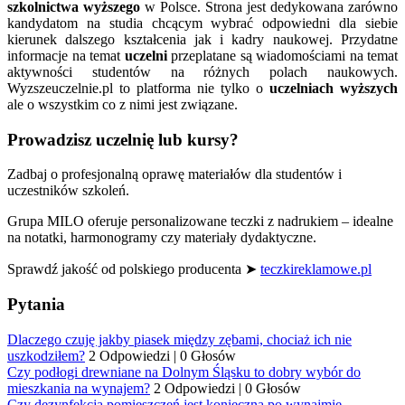
szkolnictwa wyższego
w Polsce. Strona jest dedykowana zarówno
kandydatom na studia chcącym wybrać odpowiedni dla siebie
kierunek dalszego kształcenia jak i kadry naukowej. Przydatne
informacje na temat
uczelni
przeplatane są wiadomościami na temat
aktywności studentów na różnych polach naukowych.
Wyzszeuczelnie.pl to platforma nie tylko o
uczelniach wyższych
ale o wszystkim co z nimi jest związane.
Prowadzisz uczelnię lub kursy?
Zadbaj o profesjonalną oprawę materiałów dla studentów i
uczestników szkoleń.
Grupa MILO oferuje personalizowane teczki z nadrukiem – idealne
na notatki, harmonogramy czy materiały dydaktyczne.
Sprawdź jakość od polskiego producenta ➤
teczkireklamowe.pl
Pytania
Dlaczego czuję jakby piasek między zębami, chociaż ich nie
uszkodziłem?
2 Odpowiedzi
|
0 Głosów
Czy podłogi drewniane na Dolnym Śląsku to dobry wybór do
mieszkania na wynajem?
2 Odpowiedzi
|
0 Głosów
Czy dezynfekcja pomieszczeń jest konieczna po wynajmie