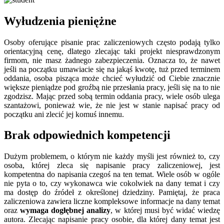
Wyłudzenia pieniężne
Osoby oferujące pisanie prac zaliczeniowych często podają tylko
orientacyjną cenę, dlatego zlecając taki projekt niesprawdzonym
firmom, nie masz żadnego zabezpieczenia. Oznacza to, że nawet
jeśli na początku umawiacie się na jakąś kwotę, tuż przed terminem
oddania, osoba pisząca może chcieć wyłudzić od Ciebie znacznie
większe pieniądze pod groźbą nie przesłania pracy, jeśli się na to nie
zgodzisz. Mając przed sobą termin oddania pracy, wiele osób ulega
szantażowi, ponieważ wie, że nie jest w stanie napisać pracy od
początku ani zlecić jej komuś innemu.
Brak odpowiednich kompetencji
Dużym problemem, o którym nie każdy myśli jest również to, czy
osoba, której zleca się napisanie pracy zaliczeniowej, jest
kompetentna do napisania czegoś na ten temat. Wiele osób w ogóle
nie pyta o to, czy wykonawca wie cokolwiek na dany temat i czy
ma dostęp do źródeł z określonej dziedziny. Pamiętaj, że praca
zaliczeniowa zawiera liczne kompleksowe informacje na dany temat
oraz
wymaga dogłębnej analizy
, w której musi być widać wiedzę
autora. Zlecając napisanie pracy osobie, dla której dany temat jest