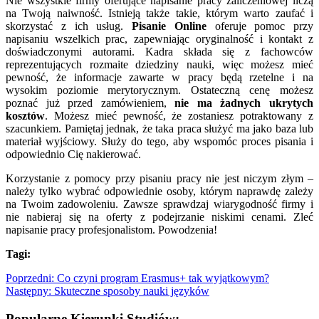
Nie wszystkie firmy oferujące napisanie pracy zaliczeniowej liczą
na Twoją naiwność. Istnieją także takie, którym warto zaufać i
skorzystać z ich usług.
Pisanie Online
oferuje pomoc przy
napisaniu wszelkich prac, zapewniając oryginalność i kontakt z
doświadczonymi autorami. Kadra składa się z fachowców
reprezentujących rozmaite dziedziny nauki, więc możesz mieć
pewność, że informacje zawarte w pracy będą rzetelne i na
wysokim poziomie merytorycznym. Ostateczną cenę możesz
poznać już przed zamówieniem,
nie ma żadnych ukrytych
kosztów
. Możesz mieć pewność, że zostaniesz potraktowany z
szacunkiem. Pamiętaj jednak, że taka praca służyć ma jako baza lub
materiał wyjściowy. Służy do tego, aby wspomóc proces pisania i
odpowiednio Cię nakierować.
Korzystanie z pomocy przy pisaniu pracy nie jest niczym złym –
należy tylko wybrać odpowiednie osoby, którym naprawdę zależy
na Twoim zadowoleniu. Zawsze sprawdzaj wiarygodność firmy i
nie nabieraj się na oferty z podejrzanie niskimi cenami. Zleć
napisanie pracy profesjonalistom. Powodzenia!
Tagi:
Poprzedni:
Co czyni program Erasmus+ tak wyjątkowym?
Następny:
Skuteczne sposoby nauki języków
Popularne Kierunki Studiów: