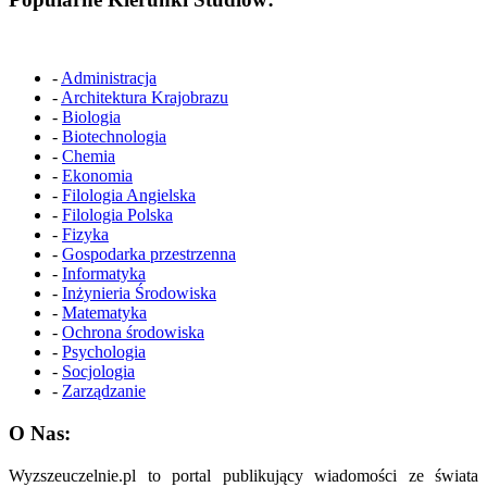
-
Administracja
-
Architektura Krajobrazu
-
Biologia
-
Biotechnologia
-
Chemia
-
Ekonomia
-
Filologia Angielska
-
Filologia Polska
-
Fizyka
-
Gospodarka przestrzenna
-
Informatyka
-
Inżynieria Środowiska
-
Matematyka
-
Ochrona środowiska
-
Psychologia
-
Socjologia
-
Zarządzanie
O Nas:
Wyzszeuczelnie.pl to portal publikujący wiadomości ze świata