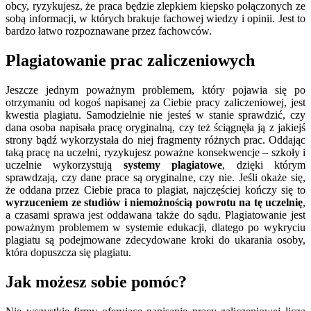
obcy, ryzykujesz, że praca będzie zlepkiem kiepsko połączonych ze
sobą informacji, w których brakuje fachowej wiedzy i opinii. Jest to
bardzo łatwo rozpoznawane przez fachowców.
Plagiatowanie prac zaliczeniowych
Jeszcze jednym poważnym problemem, który pojawia się po
otrzymaniu od kogoś napisanej za Ciebie pracy zaliczeniowej, jest
kwestia plagiatu. Samodzielnie nie jesteś w stanie sprawdzić, czy
dana osoba napisała pracę oryginalną, czy też ściągnęła ją z jakiejś
strony bądź wykorzystała do niej fragmenty różnych prac. Oddając
taką pracę na uczelni, ryzykujesz poważne konsekwencje – szkoły i
uczelnie wykorzystują
systemy plagiatowe
, dzięki którym
sprawdzają, czy dane prace są oryginalne, czy nie. Jeśli okaże się,
że oddana przez Ciebie praca to plagiat, najczęściej kończy się to
wyrzuceniem ze studiów i niemożnością powrotu na tę uczelnię
,
a czasami sprawa jest oddawana także do sądu. Plagiatowanie jest
poważnym problemem w systemie edukacji, dlatego po wykryciu
plagiatu są podejmowane zdecydowane kroki do ukarania osoby,
która dopuszcza się plagiatu.
Jak możesz sobie pomóc?