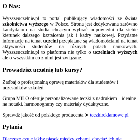
O Nas:
Wyzszeuczelnie.pl to portal publikujący wiadomości ze świata
szkolnictwa wyższego
w Polsce. Strona jest dedykowana zarówno
kandydatom na studia chcącym wybrać odpowiedni dla siebie
kierunek dalszego kształcenia jak i kadry naukowej. Przydatne
informacje na temat
uczelni
przeplatane są wiadomościami na temat
aktywności studentów na różnych polach naukowych.
Wyzszeuczelnie.pl to platforma nie tylko o
uczelniach wyższych
ale o wszystkim co z nimi jest związane.
Prowadzisz uczelnię lub kursy?
Zadbaj o profesjonalną oprawę materiałów dla studentów i
uczestników szkoleń.
Grupa MILO oferuje personalizowane teczki z nadrukiem – idealne
na notatki, harmonogramy czy materiały dydaktyczne.
Sprawdź jakość od polskiego producenta ➤
teczkireklamowe.pl
Pytania
Dlaczego czuję jakby piasek między zębami, chociaż ich nie