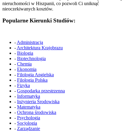
nieruchomości w Hiszpanii, co pozwoli Ci uniknąć
nieoczekiwanych kosztów.
Popularne Kierunki Studiów:
-
Administracja
-
Architektura Krajobrazu
-
Biologia
-
Biotechnologia
-
Chemia
-
Ekonomia
-
Filologia Angielska
-
Filologia Polska
-
Fizyka
-
Gospodarka przestrzenna
-
Informatyka
-
Inżynieria Środowiska
-
Matematyka
-
Ochrona środowiska
-
Psychologia
-
Socjologia
-
Zarządzanie