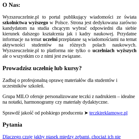
O Nas:
Wyzszeuczelnie.pl to portal publikujący wiadomości ze świata
szkolnictwa wyższego
w Polsce. Strona jest dedykowana zarówno
kandydatom na studia chcącym wybrać odpowiedni dla siebie
kierunek dalszego kształcenia jak i kadry naukowej. Przydatne
informacje na temat
uczelni
przeplatane są wiadomościami na temat
aktywności studentów na różnych polach naukowych.
Wyzszeuczelnie.pl to platforma nie tylko o
uczelniach wyższych
ale o wszystkim co z nimi jest związane.
Prowadzisz uczelnię lub kursy?
Zadbaj o profesjonalną oprawę materiałów dla studentów i
uczestników szkoleń.
Grupa MILO oferuje personalizowane teczki z nadrukiem – idealne
na notatki, harmonogramy czy materiały dydaktyczne.
Sprawdź jakość od polskiego producenta ➤
teczkireklamowe.pl
Pytania
Dlaczego czuję jakby piasek między zębami, chociaż ich nie