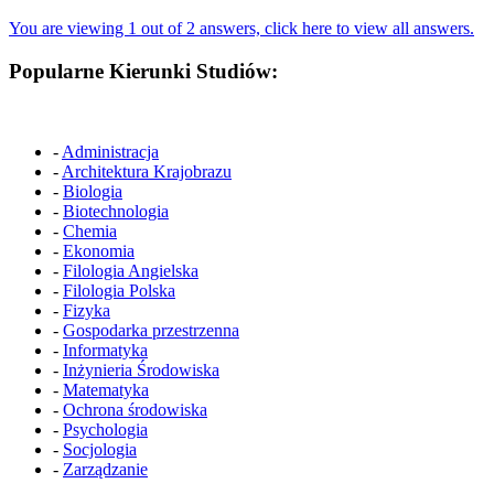
You are viewing 1 out of 2 answers, click here to view all answers.
Popularne Kierunki Studiów:
-
Administracja
-
Architektura Krajobrazu
-
Biologia
-
Biotechnologia
-
Chemia
-
Ekonomia
-
Filologia Angielska
-
Filologia Polska
-
Fizyka
-
Gospodarka przestrzenna
-
Informatyka
-
Inżynieria Środowiska
-
Matematyka
-
Ochrona środowiska
-
Psychologia
-
Socjologia
-
Zarządzanie