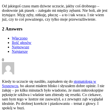
Od jakiegoś czasu mam dziwne uczucie, jakby coś drobnego –
dosłownie jak piasek – zalegało mi między zębami. Nie boli, ale jest
irytujące. Myję zęby, nitkuję, płuczę – a to i tak wraca. I nie wiem
już, czy to coś poważnego, czy tylko moje przewrażliwienie.
2
Answers
Włączono
Ilość głosów
Najnowsze
Najstarsze
0
Kiedy to uczucie się nasiliło, zapisałem się do
stomatologa w
Sosnowcu
, bo akurat miałem blisko i słyszałem dobre opinie. I nie
żałuję – po kilku minutach było wiadomo, że mam mikroskopijne
pęknięcie szkliwa i właśnie tam zbierały się resztki. Co ciekawe,
sam bym tego w lustrze nie zauważył, a z zewnątrz ząb wyglądał
idealnie. Po drobnej korekcie i piaskowaniu – temat z głowy. I
spokój w buzi.