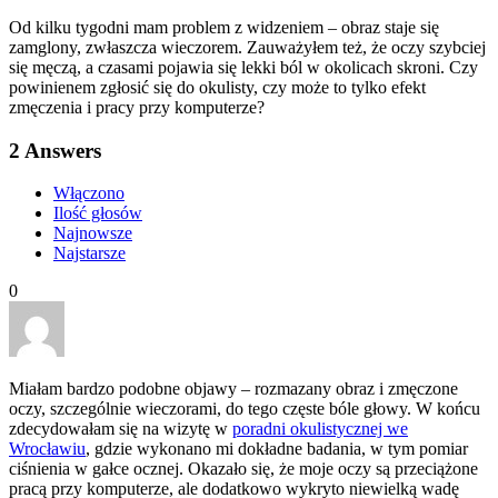
Od kilku tygodni mam problem z widzeniem – obraz staje się
zamglony, zwłaszcza wieczorem. Zauważyłem też, że oczy szybciej
się męczą, a czasami pojawia się lekki ból w okolicach skroni. Czy
powinienem zgłosić się do okulisty, czy może to tylko efekt
zmęczenia i pracy przy komputerze?
2
Answers
Włączono
Ilość głosów
Najnowsze
Najstarsze
0
Miałam bardzo podobne objawy – rozmazany obraz i zmęczone
oczy, szczególnie wieczorami, do tego częste bóle głowy. W końcu
zdecydowałam się na wizytę w
poradni okulistycznej we
Wrocławiu
, gdzie wykonano mi dokładne badania, w tym pomiar
ciśnienia w gałce ocznej. Okazało się, że moje oczy są przeciążone
pracą przy komputerze, ale dodatkowo wykryto niewielką wadę