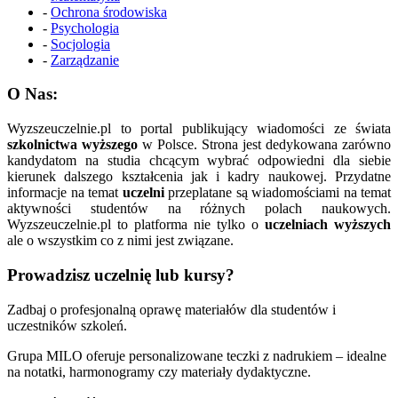
-
Ochrona środowiska
-
Psychologia
-
Socjologia
-
Zarządzanie
O Nas:
Wyzszeuczelnie.pl to portal publikujący wiadomości ze świata
szkolnictwa wyższego
w Polsce. Strona jest dedykowana zarówno
kandydatom na studia chcącym wybrać odpowiedni dla siebie
kierunek dalszego kształcenia jak i kadry naukowej. Przydatne
informacje na temat
uczelni
przeplatane są wiadomościami na temat
aktywności studentów na różnych polach naukowych.
Wyzszeuczelnie.pl to platforma nie tylko o
uczelniach wyższych
ale o wszystkim co z nimi jest związane.
Prowadzisz uczelnię lub kursy?
Zadbaj o profesjonalną oprawę materiałów dla studentów i
uczestników szkoleń.
Grupa MILO oferuje personalizowane teczki z nadrukiem – idealne
na notatki, harmonogramy czy materiały dydaktyczne.