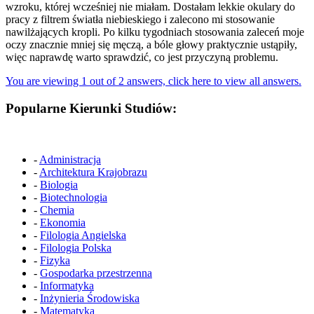
wzroku, której wcześniej nie miałam. Dostałam lekkie okulary do
pracy z filtrem światła niebieskiego i zalecono mi stosowanie
nawilżających kropli. Po kilku tygodniach stosowania zaleceń moje
oczy znacznie mniej się męczą, a bóle głowy praktycznie ustąpiły,
więc naprawdę warto sprawdzić, co jest przyczyną problemu.
You are viewing 1 out of 2 answers, click here to view all answers.
Popularne Kierunki Studiów:
-
Administracja
-
Architektura Krajobrazu
-
Biologia
-
Biotechnologia
-
Chemia
-
Ekonomia
-
Filologia Angielska
-
Filologia Polska
-
Fizyka
-
Gospodarka przestrzenna
-
Informatyka
-
Inżynieria Środowiska
-
Matematyka