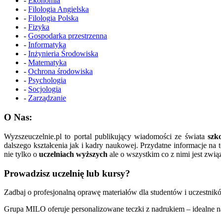
-
Ekonomia
-
Filologia Angielska
-
Filologia Polska
-
Fizyka
-
Gospodarka przestrzenna
-
Informatyka
-
Inżynieria Środowiska
-
Matematyka
-
Ochrona środowiska
-
Psychologia
-
Socjologia
-
Zarządzanie
O Nas:
Wyzszeuczelnie.pl to portal publikujący wiadomości ze świata
szk
dalszego kształcenia jak i kadry naukowej. Przydatne informacje na
nie tylko o
uczelniach wyższych
ale o wszystkim co z nimi jest zwią
Prowadzisz uczelnię lub kursy?
Zadbaj o profesjonalną oprawę materiałów dla studentów i uczestnik
Grupa MILO oferuje personalizowane teczki z nadrukiem – idealne n