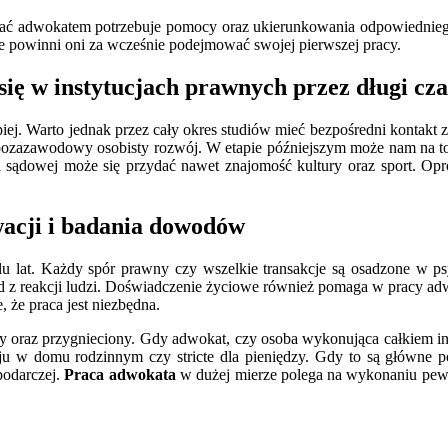
stać adwokatem potrzebuje pomocy oraz ukierunkowania odpowiednieg
ie powinni oni za wcześnie podejmować swojej pierwszej pracy.
 się w instytucjach prawnych przez długi cza
j. Warto jednak przez cały okres studiów mieć bezpośredni kontakt z ins
 pozazawodowy osobisty rozwój. W etapie późniejszym może nam na to
i sądowej może się przydać nawet znajomość kultury oraz sport. Op
acji i badania dowodów
elu lat. Każdy spór prawny czy wszelkie transakcje są osadzone w p
ad z reakcji ludzi. Doświadczenie życiowe również pomaga w pracy a
 że praca jest niezbędna.
ny oraz przygnieciony. Gdy adwokat, czy osoba wykonująca całkiem in
oju w domu rodzinnym czy stricte dla pieniędzy. Gdy to są główne
podarczej.
Praca adwokata
w dużej mierze polega na wykonaniu pewne