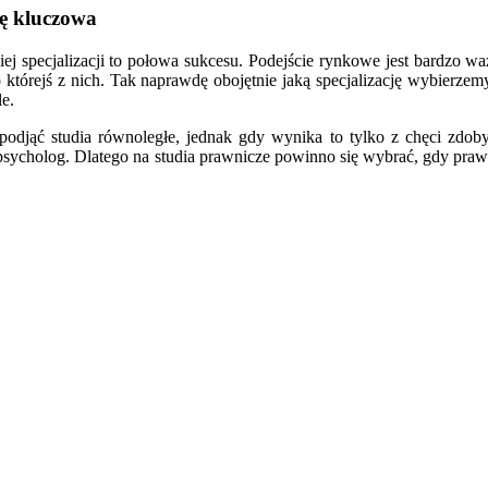
ę kluczowa
j specjalizacji to połowa sukcesu. Podejście rynkowe jest bardzo w
 do którejś z nich. Tak naprawdę obojętnie jaką specjalizację wybierz
e.
ą podjąć studia równoległe, jednak gdy wynika to tylko z chęci zdo
sycholog. Dlatego na studia prawnicze powinno się wybrać, gdy prawo