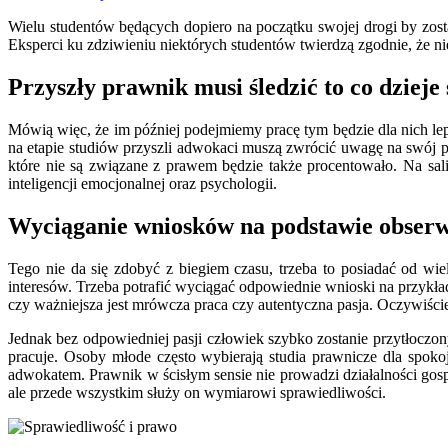
Wielu studentów będących dopiero na początku swojej drogi by zo
Eksperci ku zdziwieniu niektórych studentów twierdzą zgodnie, że n
Przyszły prawnik musi śledzić to co dzieje
Mówią więc, że im później podejmiemy pracę tym będzie dla nich lepie
na etapie studiów przyszli adwokaci muszą zwrócić uwagę na swój
które nie są związane z prawem będzie także procentowało. Na sal
inteligencji emocjonalnej oraz psychologii.
Wyciąganie wniosków na podstawie obserw
Tego nie da się zdobyć z biegiem czasu, trzeba to posiadać od wi
interesów. Trzeba potrafić wyciągać odpowiednie wnioski na przykł
czy ważniejsza jest mrówcza praca czy autentyczna pasja. Oczywiście,
Jednak bez odpowiedniej pasji człowiek szybko zostanie przytłoczo
pracuje. Osoby młode często wybierają studia prawnicze dla spok
adwokatem. Prawnik w ścisłym sensie nie prowadzi działalności gos
ale przede wszystkim służy on wymiarowi sprawiedliwości.