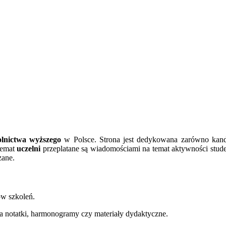
olnictwa wyższego
w Polsce. Strona jest dedykowana zarówno kand
 temat
uczelni
przeplatane są wiadomościami na temat aktywności stud
zane.
ów szkoleń.
a notatki, harmonogramy czy materiały dydaktyczne.