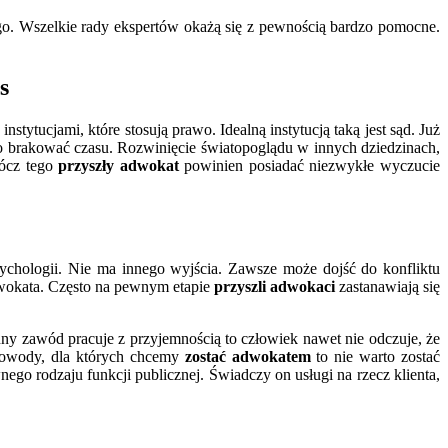
o. Wszelkie rady ekspertów okażą się z pewnością bardzo pomocne.
s
tytucjami, które stosują prawo. Idealną instytucją taką jest sąd. Już
 brakować czasu. Rozwinięcie światopoglądu w innych dziedzinach,
rócz tego
przyszły adwokat
powinien posiadać niezwykłe wyczucie
sychologii. Nie ma innego wyjścia. Zawsze może dojść do konfliktu
dwokata. Często na pewnym etapie
przyszli adwokaci
zastanawiają się
ny zawód pracuje z przyjemnością to człowiek nawet nie odczuje, że
 powody, dla których chcemy
zostać adwokatem
to nie warto zostać
go rodzaju funkcji publicznej. Świadczy on usługi na rzecz klienta,