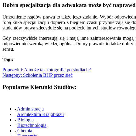
Dobra specjalizacja dla adwokata może być naprawd
Umocnienie rządów prawa to także jego zadanie. Wybór odpowiednie
robą kilka specjalizacji i dopiero z biegiem czasu przymierzają się
studentów prawa zdecyduje się na podjęcie innych studiów równolegl
Gdy rzeczywiście interesują się i mają inne zainteresowania mog
odpowiednio szeroką wiedzę ogólną. Dobry prawnik to także dobry p
sensu.
Tagi:
Poprzedni:
A może tak fotografia po studiach?
Następny:
Szkolenia BHP przez sieć
Popularne Kierunki Studiów:
-
Administracja
-
Architektura Krajobrazu
-
Biologia
-
Biotechnologia
-
Chemia