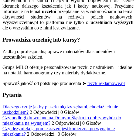
kandydatom na studia chcącym wybrać odpowiedni dla siebie
kierunek dalszego kształcenia jak i kadry naukowej. Przydatne
informacje na temat
uczelni
przeplatane są wiadomościami na temat
aktywności studentów na różnych polach naukowych.
Wyzszeuczelnie.pl to platforma nie tylko o
uczelniach wyższych
ale o wszystkim co z nimi jest związane.
Prowadzisz uczelnię lub kursy?
Zadbaj o profesjonalną oprawę materiałów dla studentów i
uczestników szkoleń.
Grupa MILO oferuje personalizowane teczki z nadrukiem – idealne
na notatki, harmonogramy czy materiały dydaktyczne.
Sprawdź jakość od polskiego producenta ➤
teczkireklamowe.pl
Pytania
Dlaczego czuję jakby piasek między zębami, chociaż ich nie
uszkodziłem?
2 Odpowiedzi
|
0 Głosów
Czy podłogi drewniane na Dolnym Śląsku to dobry wybór do
mieszkania na wynajem?
2 Odpowiedzi
|
0 Głosów
Czy dezynfekcja pomieszczeń jest konieczna po wynajmie
mieszkania?
2 Odpowiedzi
|
0 Głosów