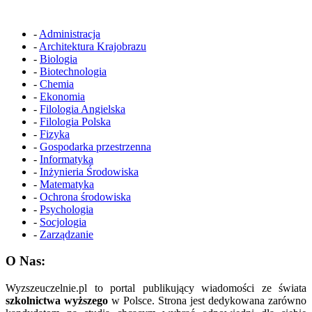
-
Administracja
-
Architektura Krajobrazu
-
Biologia
-
Biotechnologia
-
Chemia
-
Ekonomia
-
Filologia Angielska
-
Filologia Polska
-
Fizyka
-
Gospodarka przestrzenna
-
Informatyka
-
Inżynieria Środowiska
-
Matematyka
-
Ochrona środowiska
-
Psychologia
-
Socjologia
-
Zarządzanie
O Nas:
Wyzszeuczelnie.pl to portal publikujący wiadomości ze świata
szkolnictwa wyższego
w Polsce. Strona jest dedykowana zarówno