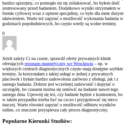
bardzo uprzejmy, co pomogło mi się zrelaksować, bo byłem dość
zestresowany przed badaniem. Dodatkowo wyniki otrzymałem w
formie cyfrowej wraz z opisem specjalisty, co było dla mnie dużym
ułatwieniem. Warto też zapytać o możliwość wykonania badania w
godzinach popołudniowych, bo często wtedy są wolne terminy.
0
Jeżeli zależy Ci na czasie, sprawdź oferty prywatnych klinik
oferujących
rezonans magnetyczny we Wrocławiu
– np. w
większych centrach diagnostycznych często mają dostępne szybkie
terminy. Ja korzystałam z takiej usługi w jednej z prywatnych
placówek i byłam bardzo zadowolona zarówno z obsługi, jak i z
samego badania. Dobrze jest wcześniej zadzwonić i dopytać o
szczegóły, bo czasami można się umówić na badanie nawet tego
samego dnia. Upewnij się też, czy badanie będzie z kontrastem, bo
w takim przypadku trzeba być na czczo i przygotować się nieco
inaczej. Warto również zapytać o możliwość odbioru wyników
online, co znacznie przyspiesza cały proces diagnostyczny.
Popularne Kierunki Studiów: