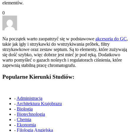
elementów.
0
Na początek warto zaopatrzyć się w podstawowe
akcesoria do GC
,
takie jak igły i strzykawki do wstrzykiwania próbek, filtry
strzykawkowe oraz zestaw septum. Są to elementy, które zużywają
się dość szybko, więc dobrze jest mieć je pod ręką. Dodatkowo
warto pomyśleć o gazach nośnych i regulatorach ciśnienia, które
zapewnią stabilną pracę chromatografu.
Popularne Kierunki Studiów:
-
Administracja
-
Architektura Krajobrazu
-
Biologia
-
Biotechnologia
-
Chemia
-
Ekonomia
-
Filologia Angielska