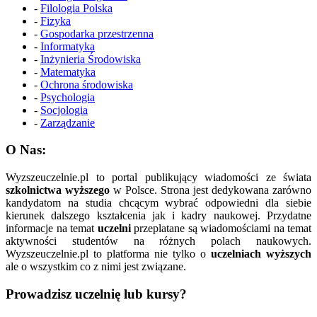
-
Filologia Polska
-
Fizyka
-
Gospodarka przestrzenna
-
Informatyka
-
Inżynieria Środowiska
-
Matematyka
-
Ochrona środowiska
-
Psychologia
-
Socjologia
-
Zarządzanie
O Nas:
Wyzszeuczelnie.pl to portal publikujący wiadomości ze świata
szkolnictwa wyższego
w Polsce. Strona jest dedykowana zarówno
kandydatom na studia chcącym wybrać odpowiedni dla siebie
kierunek dalszego kształcenia jak i kadry naukowej. Przydatne
informacje na temat
uczelni
przeplatane są wiadomościami na temat
aktywności studentów na różnych polach naukowych.
Wyzszeuczelnie.pl to platforma nie tylko o
uczelniach wyższych
ale o wszystkim co z nimi jest związane.
Prowadzisz uczelnię lub kursy?