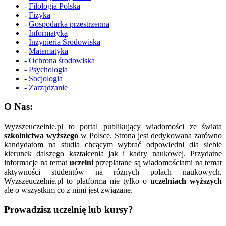
-
Filologia Polska
-
Fizyka
-
Gospodarka przestrzenna
-
Informatyka
-
Inżynieria Środowiska
-
Matematyka
-
Ochrona środowiska
-
Psychologia
-
Socjologia
-
Zarządzanie
O Nas:
Wyzszeuczelnie.pl to portal publikujący wiadomości ze świata
szkolnictwa wyższego
w Polsce. Strona jest dedykowana zarówno
kandydatom na studia chcącym wybrać odpowiedni dla siebie
kierunek dalszego kształcenia jak i kadry naukowej. Przydatne
informacje na temat
uczelni
przeplatane są wiadomościami na temat
aktywności studentów na różnych polach naukowych.
Wyzszeuczelnie.pl to platforma nie tylko o
uczelniach wyższych
ale o wszystkim co z nimi jest związane.
Prowadzisz uczelnię lub kursy?