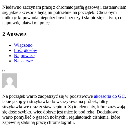
Niedawno zaczynam pracę z chromatografią gazową i zastanawiam
się, jakie akcesoria będą mi potrzebne na początek. Chciałbym
uniknąć kupowania niepotrzebnych rzeczy i skupić się na tym, co
naprawdę ułatwi mi pracę.
2
Answers
Włączono
Ilość głosów
Najnowsze
Najstarsze
0
Na początek warto zaopatrzyć się w podstawowe
akcesoria do GC
,
takie jak igły i strzykawki do wstrzykiwania próbek, filtry
strzykawkowe oraz zestaw septum. Są to elementy, które zużywają
się dość szybko, więc dobrze jest mieć je pod ręką. Dodatkowo
warto pomyśleć o gazach nośnych i regulatorach ciśnienia, które
zapewnią stabilną pracę chromatografu.