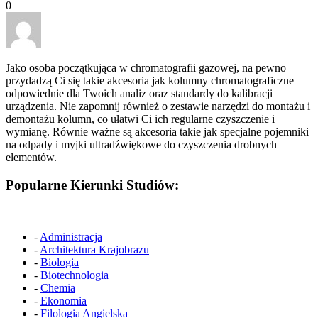
0
Jako osoba początkująca w chromatografii gazowej, na pewno
przydadzą Ci się takie akcesoria jak kolumny chromatograficzne
odpowiednie dla Twoich analiz oraz standardy do kalibracji
urządzenia. Nie zapomnij również o zestawie narzędzi do montażu i
demontażu kolumn, co ułatwi Ci ich regularne czyszczenie i
wymianę. Równie ważne są akcesoria takie jak specjalne pojemniki
na odpady i myjki ultradźwiękowe do czyszczenia drobnych
elementów.
Popularne Kierunki Studiów:
-
Administracja
-
Architektura Krajobrazu
-
Biologia
-
Biotechnologia
-
Chemia
-
Ekonomia
-
Filologia Angielska